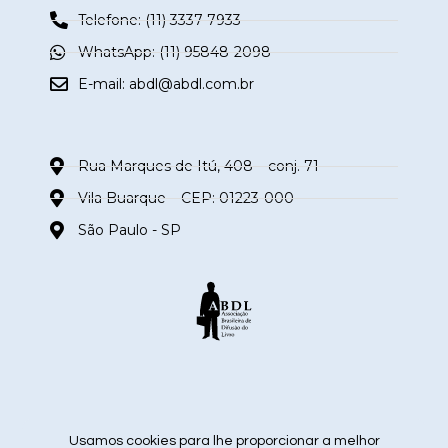
Telefone: (11) 3337-7933
WhatsApp: (11) 95848-2098
E-mail:
abdl@abdl.com.br
Rua Marques de Itú, 408 – conj. 71
Vila Buarque – CEP: 01223-000
São Paulo - SP
siga nas redes sociais
Usamos cookies para lhe proporcionar a melhor