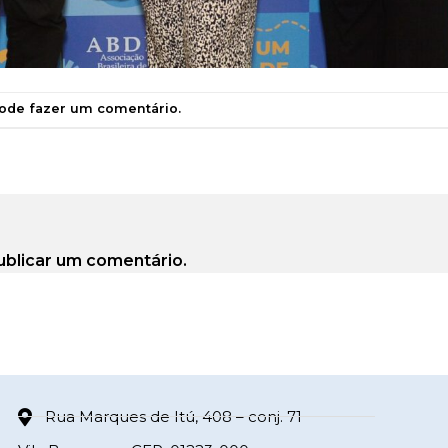
pode
fazer um comentário
.
ublicar um comentário.
Rua Marques de Itú, 408 – conj. 71