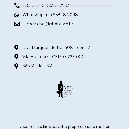
Telefone: (11) 3337-7933
WhatsApp: (11) 95848-2098
E-mail:
abdl@abdl.com.br
Rua Marques de Itú, 408 – conj. 71
Vila Buarque – CEP: 01223-000
São Paulo - SP
siga nas redes sociais
Usamos cookies para lhe proporcionar a melhor