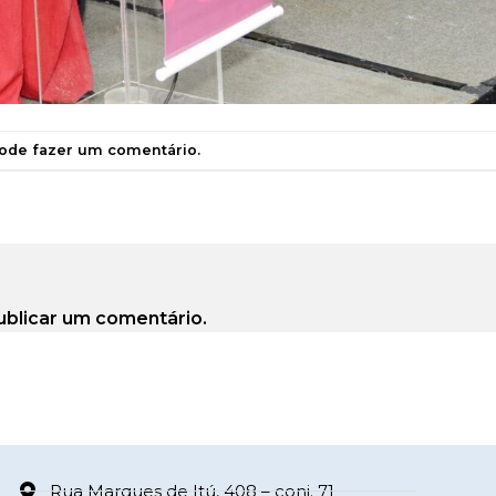
pode
fazer um comentário
.
ublicar um comentário.
Rua Marques de Itú, 408 – conj. 71