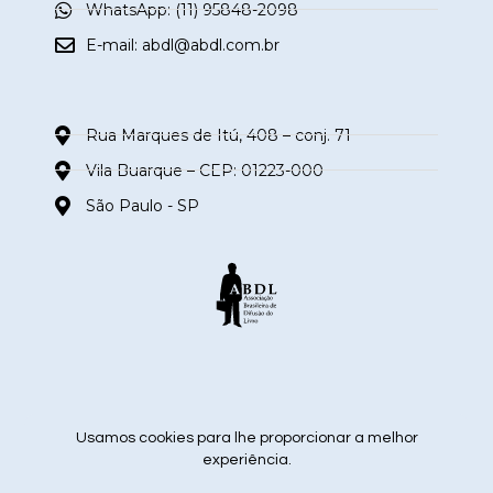
WhatsApp: (11) 95848-2098
E-mail:
abdl@abdl.com.br
Rua Marques de Itú, 408 – conj. 71
Vila Buarque – CEP: 01223-000
São Paulo - SP
siga nas redes sociais
Usamos cookies para lhe proporcionar a melhor
experiência.