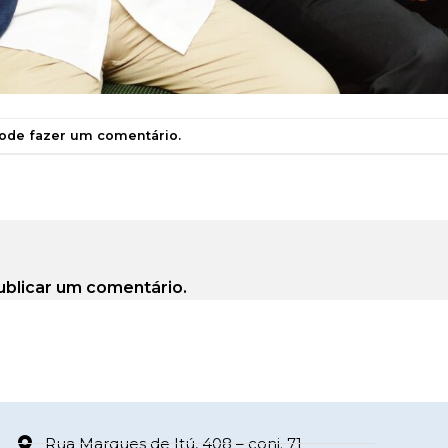
pode
fazer um comentário
.
ublicar um comentário.
Rua Marques de Itú, 408 – conj. 71