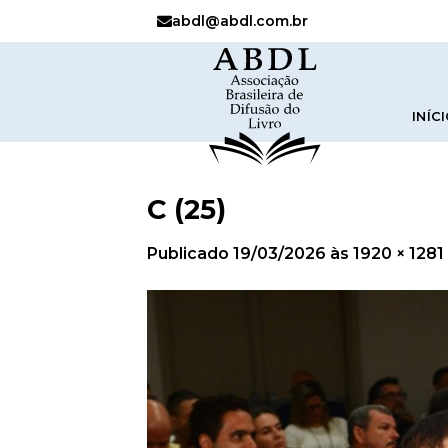
abdl@abdl.com.br
INÍC
C (25)
Publicado
19/03/2026
às
1920 × 1281