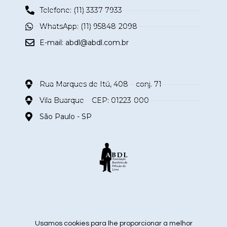
Telefone: (11) 3337-7933
WhatsApp: (11) 95848-2098
E-mail:
abdl@abdl.com.br
Rua Marques de Itú, 408 – conj. 71
Vila Buarque – CEP: 01223-000
São Paulo - SP
siga nas redes sociais
Usamos cookies para lhe proporcionar a melhor