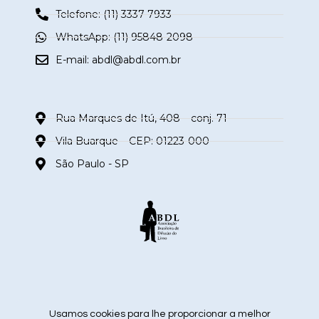
Telefone: (11) 3337-7933
WhatsApp: (11) 95848-2098
E-mail:
abdl@abdl.com.br
Rua Marques de Itú, 408 – conj. 71
Vila Buarque – CEP: 01223-000
São Paulo - SP
siga nas redes sociais
Usamos cookies para lhe proporcionar a melhor