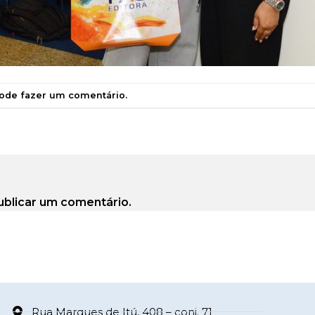
pode
fazer um comentário
.
ublicar um comentário.
Rua Marques de Itú, 408 – conj. 71