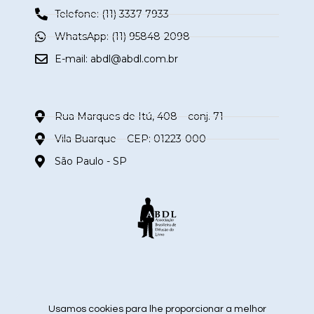
Telefone: (11) 3337-7933
WhatsApp: (11) 95848-2098
E-mail:
abdl@abdl.com.br
Rua Marques de Itú, 408 – conj. 71
Vila Buarque – CEP: 01223-000
São Paulo - SP
siga nas redes sociais
Usamos cookies para lhe proporcionar a melhor