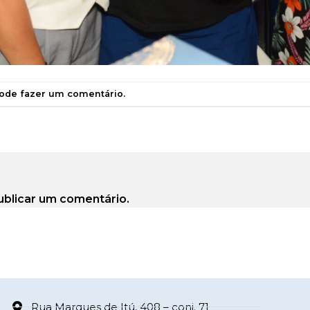
pode
fazer um comentário
.
ublicar um comentário.
Rua Marques de Itú, 408 – conj. 71