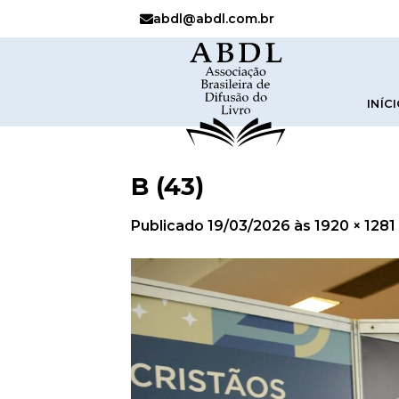
abdl@abdl.com.br
INÍC
B (43)
Publicado
19/03/2026
às
1920 × 1281