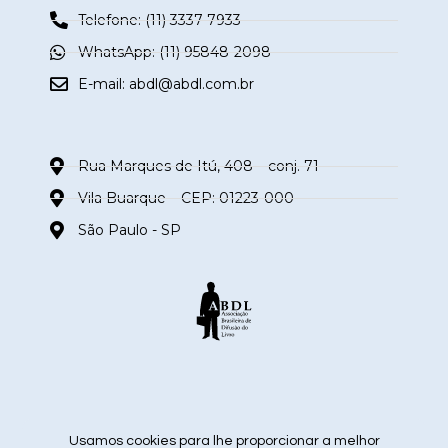
Telefone: (11) 3337-7933
WhatsApp: (11) 95848-2098
E-mail:
abdl@abdl.com.br
Rua Marques de Itú, 408 – conj. 71
Vila Buarque – CEP: 01223-000
São Paulo - SP
siga nas redes sociais
Usamos cookies para lhe proporcionar a melhor