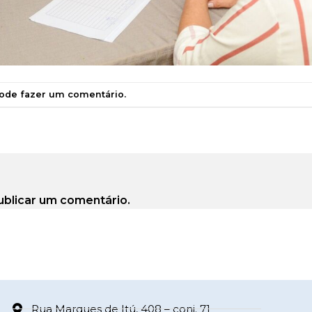
pode
fazer um comentário
.
ublicar um comentário.
Rua Marques de Itú, 408 – conj. 71