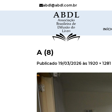
abdl@abdl.com.br
INÍC
A (8)
Publicado
19/03/2026
às
1920 × 1281