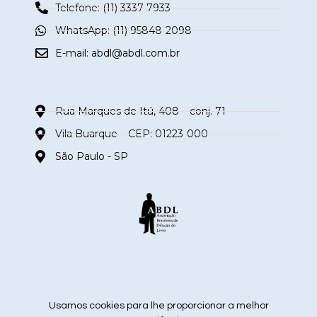
Telefone: (11) 3337-7933
WhatsApp: (11) 95848-2098
E-mail:
abdl@abdl.com.br
Rua Marques de Itú, 408 – conj. 71
Vila Buarque – CEP: 01223-000
São Paulo - SP
siga nas redes sociais
Usamos cookies para lhe proporcionar a melhor