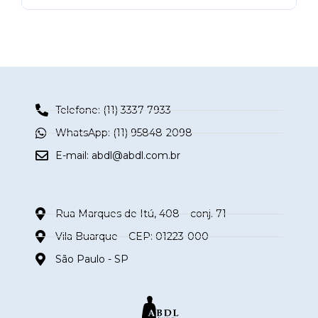
Telefone: (11) 3337-7933
WhatsApp: (11) 95848-2098
E-mail:
abdl@abdl.com.br
Rua Marques de Itú, 408 – conj. 71
Vila Buarque – CEP: 01223-000
São Paulo - SP