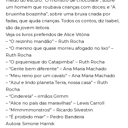
medo do escuro; “O monstro de chocolate”, sobre
um homem que roubava crianças com doces; e “A
bruxinha boazinha”, sobre uma bruxa criada por
fadas, que ajuda crianças. Todos os contos, diz Isabel,
são da jovem leitora.
Veja os livros preferidos de Alice Vitória:
– “O reizinho mandão” – Ruth Rocha
– “O menino que quase morreu afogado no lixo” –
Ruth Rocha
– “O piquenique do Catapimba” – Ruth Rocha
– “Gente bem diferente” – Ana Maria Machado
– “Meu reino por um cavalo” – Ana Maria Machado
– “Azul e lindo planeta Terra, nossa casa” – Ruth
Rocha
– “Cinderela” – irmãos Grimm
– “Alice no país das maravilhas” – Lewis Carroll
– “Mmmmmonstros!” – Ricardo Silvestrin
– “É proibido miar” – Pedro Bandeira
Autora: Simone Harnik