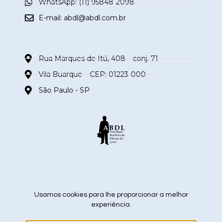
WhatsApp: (11) 95848-2098
E-mail:
abdl@abdl.com.br
Rua Marques de Itú, 408 – conj. 71
Vila Buarque – CEP: 01223-000
São Paulo - SP
siga nas redes sociais
Usamos cookies para lhe proporcionar a melhor
experiência.