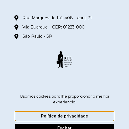
Rua Marques de Itú, 408 – conj. 71
Vila Buarque – CEP: 01223-000
São Paulo - SP
siga nas redes sociais
Usamos cookies para lhe proporcionar a melhor
experiência.
Política de privacidade
ABDL – Associação Brasileira de Difusão do Livro 2026 ©
CRIADO POR BROTH3RS
Fechar