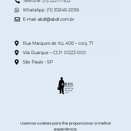
Telefone: (11) 3337-7933
WhatsApp: (11) 95848-2098
E-mail:
abdl@abdl.com.br
Rua Marques de Itú, 408 – conj. 71
Vila Buarque – CEP: 01223-000
São Paulo - SP
siga nas redes sociais
Usamos cookies para lhe proporcionar a melhor
experiência.