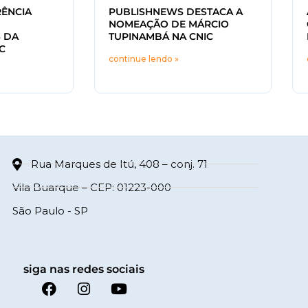
ÊNCIA
PUBLISHNEWS DESTACA A
NOMEAÇÃO DE MÁRCIO
 DA
TUPINAMBÁ NA CNIC
C
continue lendo »
Rua Marques de Itú, 408 – conj. 71
Vila Buarque – CEP: 01223-000
São Paulo - SP
siga nas redes sociais