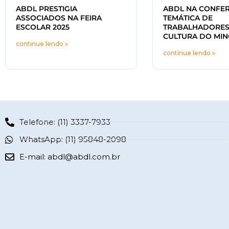
ABDL PRESTIGIA
ABDL NA CONFER
ASSOCIADOS NA FEIRA
TEMÁTICA DE
ESCOLAR 2025
TRABALHADORES
CULTURA DO MIN
continue lendo »
continue lendo »
Telefone: (11) 3337-7933
WhatsApp: (11) 95848-2098
E-mail:
abdl@abdl.com.br