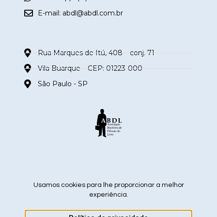
E-mail:
abdl@abdl.com.br
Rua Marques de Itú, 408 – conj. 71
Vila Buarque – CEP: 01223-000
São Paulo - SP
siga nas redes sociais
Usamos cookies para lhe proporcionar a melhor
experiência.