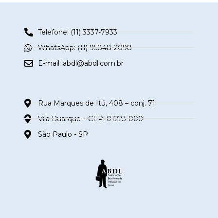
Telefone: (11) 3337-7933
WhatsApp: (11) 95848-2098
E-mail:
abdl@abdl.com.br
Rua Marques de Itú, 408 – conj. 71
Vila Buarque – CEP: 01223-000
São Paulo - SP