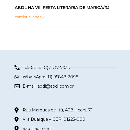
ABDL NA VIII FESTA LITERÁRIA DE MARICÁ/RJ
continue lendo »
Telefone: (11) 3337-7933
WhatsApp: (11) 95848-2098
E-mail:
abdl@abdl.com.br
Rua Marques de Itú, 408 – conj. 71
Vila Buarque – CEP: 01223-000
São Paulo - SP