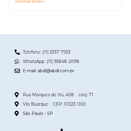
continue lendo »
Telefone: (11) 3337-7933
WhatsApp: (11) 95848-2098
E-mail:
abdl@abdl.com.br
Rua Marques de Itú, 408 – conj. 71
Vila Buarque – CEP: 01223-000
São Paulo - SP