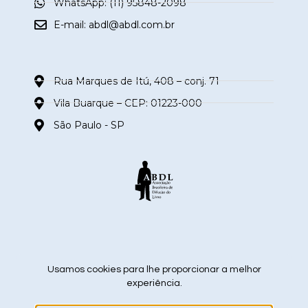
WhatsApp: (11) 95848-2098
E-mail:
abdl@abdl.com.br
Rua Marques de Itú, 408 – conj. 71
Vila Buarque – CEP: 01223-000
São Paulo - SP
siga nas redes sociais
Usamos cookies para lhe proporcionar a melhor
experiência.