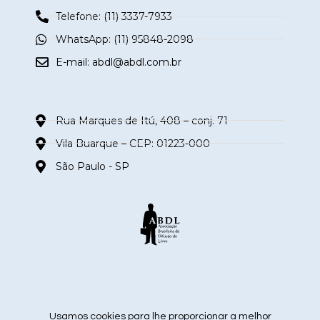
Telefone: (11) 3337-7933
WhatsApp: (11) 95848-2098
E-mail:
abdl@abdl.com.br
Rua Marques de Itú, 408 – conj. 71
Vila Buarque – CEP: 01223-000
São Paulo - SP
siga nas redes sociais
Usamos cookies para lhe proporcionar a melhor