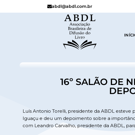
abdl@abdl.com.br
INÍC
16º SALÃO DE 
DEPO
Luís Antonio Torelli​, presidente da ABDL estev
Iguaçu e deu um depoimento sobre a importância
com Leandro Carvalho​, presidente da ABDL, para