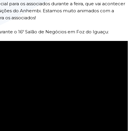
l para os associados durante a feira, que vai acontecer
posições do Anhembi. Estamos muito animados com a
ra os associados!
rante o 16º Salão de Negócios em Foz do Iguaçu: