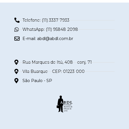
Telefone: (11) 3337-7933
WhatsApp: (11) 95848-2098
E-mail:
abdl@abdl.com.br
Rua Marques de Itú, 408 – conj. 71
Vila Buarque – CEP: 01223-000
São Paulo - SP