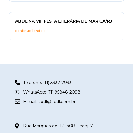
ABDL NA VIII FESTA LITERÁRIA DE MARICÁ/RJ
continue lendo »
Telefone: (11) 3337-7933
WhatsApp: (11) 95848-2098
E-mail:
abdl@abdl.com.br
Rua Marques de Itú, 408 – conj. 71