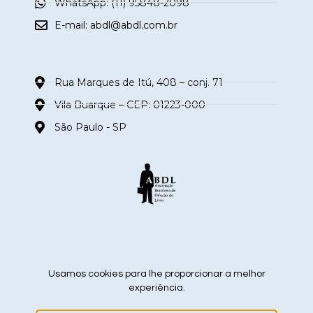
WhatsApp: (11) 95848-2098
E-mail:
abdl@abdl.com.br
Rua Marques de Itú, 408 – conj. 71
Vila Buarque – CEP: 01223-000
São Paulo - SP
siga nas redes sociais
Usamos cookies para lhe proporcionar a melhor
experiência.