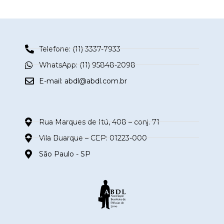
Telefone: (11) 3337-7933
WhatsApp: (11) 95848-2098
E-mail:
abdl@abdl.com.br
Rua Marques de Itú, 408 – conj. 71
Vila Buarque – CEP: 01223-000
São Paulo - SP