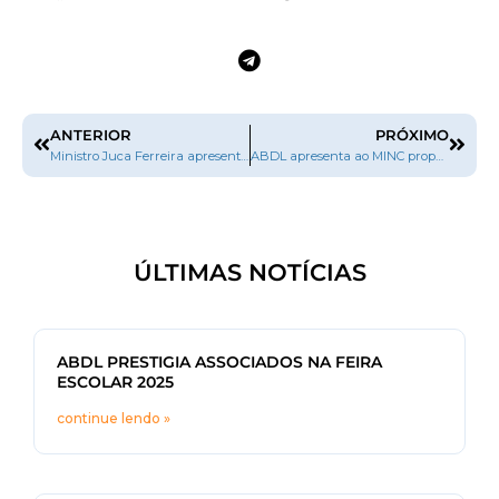
ANTERIOR
PRÓXIMO
Ministro Juca Ferreira apresenta os resultados da Consulta Pública sobre a revisão da Lei do Direito Autoral
ABDL apresenta ao MINC propostas para a nova Lei do Direito Autoral
ÚLTIMAS NOTÍCIAS
ABDL PRESTIGIA ASSOCIADOS NA FEIRA
ESCOLAR 2025
continue lendo »