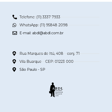
Telefone: (11) 3337-7933
WhatsApp: (11) 95848-2098
E-mail:
abdl@abdl.com.br
Rua Marques de Itú, 408 – conj. 71
Vila Buarque – CEP: 01223-000
São Paulo - SP