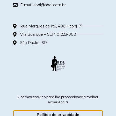
E-mail:
abdl@abdl.com.br
Rua Marques de Itú, 408 – conj. 71
Vila Buarque – CEP: 01223-000
São Paulo - SP
siga nas redes sociais
Usamos cookies para lhe proporcionar a melhor
experiência.
Política de privacidade